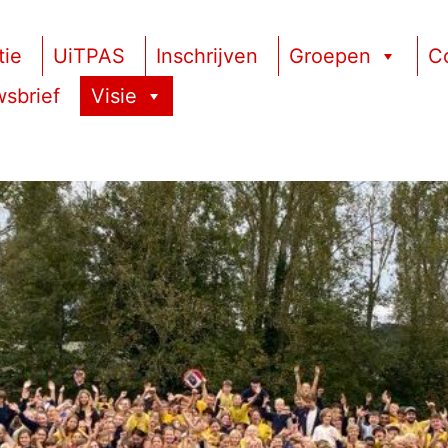
tie
UiTPAS
Inschrijven
Groepen
C
sbrief
Visie